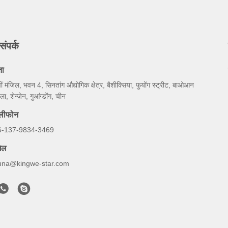
संपर्क
ता
ीं मंजिल, भवन 4, सिनतांग औद्योगिक क्षेत्र, बैशीक्सिया, फुयोंग स्ट्रीट, बाओआन
ला, शेन्ज़ेन, गुआंग्डोंग, चीन
ेलीफोन
6-137-9834-3469
ेल
una@kingwe-star.com