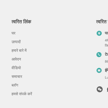
त्वरित लिंक
त्वरित 
घर
प
4व
उत्पादों
जि
हमारे बारे में
ट
आवेदन
8
वीडियो
ईम
समाचार
L
ब्लॉग
हमसे संपर्क करें