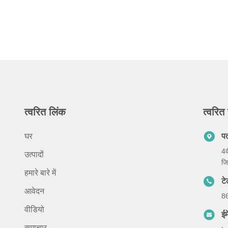
त्वरित लिंक
त्वरित 
घर
प
4व
उत्पादों
जि
हमारे बारे में
ट
आवेदन
8
वीडियो
ईम
समाचार