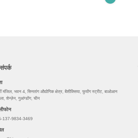
संपर्क
ता
ीं मंजिल, भवन 4, सिनतांग औद्योगिक क्षेत्र, बैशीक्सिया, फुयोंग स्ट्रीट, बाओआन
ला, शेन्ज़ेन, गुआंग्डोंग, चीन
ेलीफोन
6-137-9834-3469
ेल