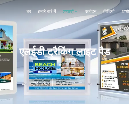
घर
हमारे बारे में
आवेदन
वीडियो
उत्पादों
आय
एलईडी ट्रैकिंग लाइट पैड