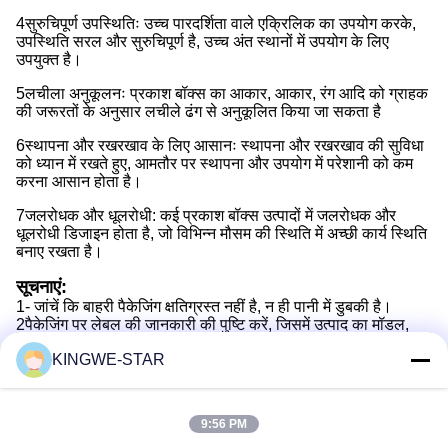
4सुरुचिपूर्ण उपस्थितिः उच्च पारदर्शिता वाले एक्रिलिक का उपयोग करके,
उपस्थिति सरल और सुरुचिपूर्ण है, उच्च अंत स्थानों में उपयोग के लिए
उपयुक्त है।
5लचीला अनुकूलनः प्रकाश बॉक्स का आकार, आकार, रंग आदि को ग्राहक
की जरूरतों के अनुसार लचीले ढंग से अनुकूलित किया जा सकता है
6स्थापना और रखरखाव के लिए आसानः स्थापना और रखरखाव की सुविधा
को ध्यान में रखते हुए, आमतौर पर स्थापना और उपयोग में परेशानी को कम
करना आसान होता है।
7जलरोधक और धूलरोधी: कई प्रकाश बॉक्स उत्पादों में जलरोधक और
धूलरोधी डिजाइन होता है, जो विभिन्न मौसम की स्थिति में अच्छी कार्य स्थिति
बनाए रखता है।
सूचनाएं:
1- जांचें कि बाहरी पैकेजिंग क्षतिग्रस्त नहीं है, न ही पानी में डुबकी है।
2पैकेजिंग पर लेबल की जानकारी की पुष्टि करें, जिसमें उत्पाद का मॉडल,
आकार, रंग और मात्रा आदि शामिल हैं।
KINGWE-STAR
3. एक सुचारू स्थापना प्रक्रिया सुनिश्चित करने के लिए स्थापना विधि और
चरणों की पुष्टि करें
4जांचें कि पैकेज में सभी सामान और निर्देश शामिल हैं, जैसे कि पावर एडाप्टर,
हुक, माउंटिंग स्क्रू आदि।
9:56 PM
5यदि आपको कोई समस्या हो, तो तकनीकी सहायता और मरम्मत सेवा प्राप्त