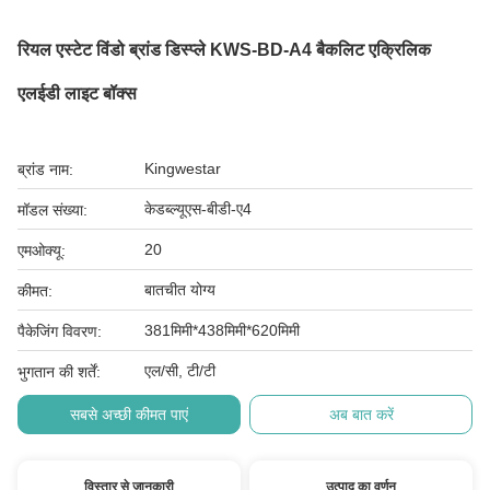
रियल एस्टेट विंडो ब्रांड डिस्प्ले KWS-BD-A4 बैकलिट एक्रिलिक
एलईडी लाइट बॉक्स
Kingwestar
ब्रांड नाम:
केडब्ल्यूएस-बीडी-ए4
मॉडल संख्या:
20
एमओक्यू:
बातचीत योग्य
कीमत:
381मिमी*438मिमी*620मिमी
पैकेजिंग विवरण:
एल/सी, टी/टी
भुगतान की शर्तें:
सबसे अच्छी कीमत पाएं
अब बात करें
विस्तार से जानकारी
उत्पाद का वर्णन