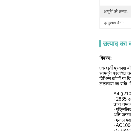
आपूर्ति की क्षमता:
प्रमुखता देना:
उत्पाद का व
विवरण:
एक घूर्णी प्रकाश ब
सामग्री प्रदर्शित
विभिन्न कोणों या दि
लटकाया जा सके, जि
A4 ((2
· 2835 एल
उच्च चमक
· एक्रिलि
अति पतला
· एकल पक्ष
· AC10
· 5.76W 