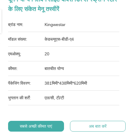
के लिए संकेत मेनू तस्वीरें
ब्रांड नाम:
Kingwestar
मॉडल संख्या:
केडब्ल्यूएस-बीडी-ए4
एमओक्यू:
20
कीमत:
बातचीत योग्य
पैकेजिंग विवरण:
381मिमी*438मिमी*620मिमी
भुगतान की शर्तें:
एल/सी, टी/टी
सबसे अच्छी कीमत पाएं
अब बात करें