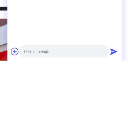
Photo
Video Call
Audio Call