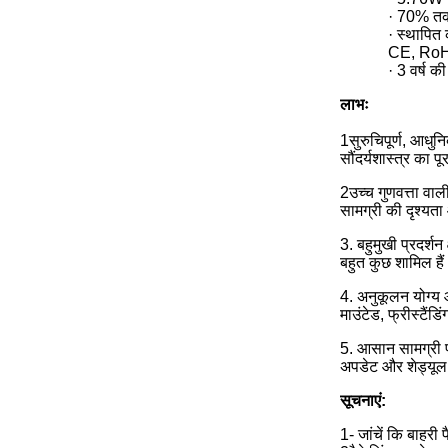
· 70% तक
· स्थापित
CE, RoH
· 3 वर्ष की
लाभः
1सुरुचिपूर्ण, आधु
सौंदर्यशास्त्र का प
2उच्च गुणवत्ता वाल
सामग्री की दृश्य
3. बहुमुखी प्रदर्शन
बहुत कुछ शामिल हैं
4. अनुकूलन योग्य 
माउंटेड, फ्रीस्टैंडि
5. आसान सामग्री प्
अपडेट और शेड्यूल 
सूचनाएं:
1- जांचें कि बाहरी प