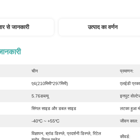
तार से जानकारी
उत्पाद का वर्णन
 जानकारी
चीन
प्रमाणन:
ए4(210मिमी*297मिमी)
एलईडी प्रका
5.76डब्ल्यू
इनपुट वोल्टे
सिंगल साइड और डबल साइड
लटका हुआ म
-40℃ ~ +55℃
जीवन काल:
विज्ञापन, ब्रांड डिस्प्ले, प्रदर्शनी डिस्प्ले, रिटेल 
कीवर्ड:
स्टोर, रियल एस्टेट