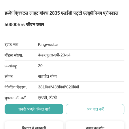
हल्के क्रिस्टल लाइट बॉक्स 2835 एलईडी पट्टी एल्यूमीनियम प्रोफाइल
50000hrs जीवन काल
Kingwestar
ब्रांड नाम:
केडब्ल्यूएस-एपी-20-ए4
मॉडल संख्या:
20
एमओक्यू:
बातचीत योग्य
कीमत:
381मिमी*438मिमी*620मिमी
पैकेजिंग विवरण:
एल/सी, टी/टी
भुगतान की शर्तें:
सबसे अच्छी कीमत पाएं
अब बात करें
विस्तार से जानकारी
उत्पाद का वर्णन