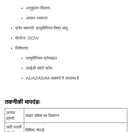
अनुकूलन विकल्प
आसान स्थापना
फ्रेम सामग्रीः एल्यूमीनियम मिश्र धातु
वोल्टेज: DC5V
विशेषताएं:
एल्यूमीनियम प्रोफाइल
एलईडी फोटो फ्रेम
A1/A2/A3/A4 आकारों में उपलब्ध है
तकनीकी मापदंडः
उत्पाद
लाइट बॉक्स का विज्ञापन
श्रेणीः
अति पतली
विशिष्ट मोटाई