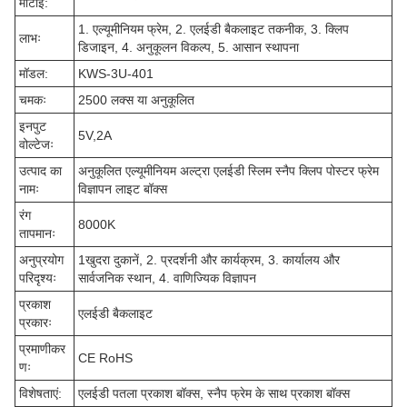
मोटाई:
1. एल्यूमीनियम फ्रेम, 2. एलईडी बैकलाइट तकनीक, 3. क्लिप
लाभः
डिजाइन, 4. अनुकूलन विकल्प, 5. आसान स्थापना
मॉडल:
KWS-3U-401
चमकः
2500 लक्स या अनुकूलित
इनपुट
5V,2A
वोल्टेजः
उत्पाद का
अनुकूलित एल्यूमीनियम अल्ट्रा एलईडी स्लिम स्नैप क्लिप पोस्टर फ्रेम
नामः
विज्ञापन लाइट बॉक्स
रंग
8000K
तापमानः
अनुप्रयोग
1खुदरा दुकानें, 2. प्रदर्शनी और कार्यक्रम, 3. कार्यालय और
परिदृश्यः
सार्वजनिक स्थान, 4. वाणिज्यिक विज्ञापन
प्रकाश
एलईडी बैकलाइट
प्रकारः
प्रमाणीकर
CE RoHS
णः
विशेषताएं:
एलईडी पतला प्रकाश बॉक्स, स्नैप फ्रेम के साथ प्रकाश बॉक्स