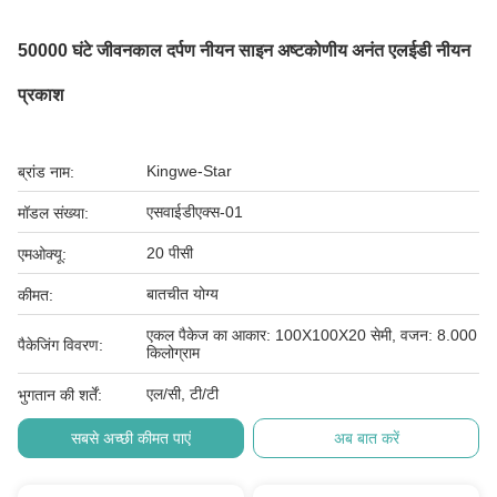
50000 घंटे जीवनकाल दर्पण नीयन साइन अष्टकोणीय अनंत एलईडी नीयन
प्रकाश
Kingwe-Star
ब्रांड नाम:
एसवाईडीएक्स-01
मॉडल संख्या:
20 पीसी
एमओक्यू:
बातचीत योग्य
कीमत:
एकल पैकेज का आकार: 100X100X20 सेमी, वजन: 8.000
पैकेजिंग विवरण:
किलोग्राम
एल/सी, टी/टी
भुगतान की शर्तें:
सबसे अच्छी कीमत पाएं
अब बात करें