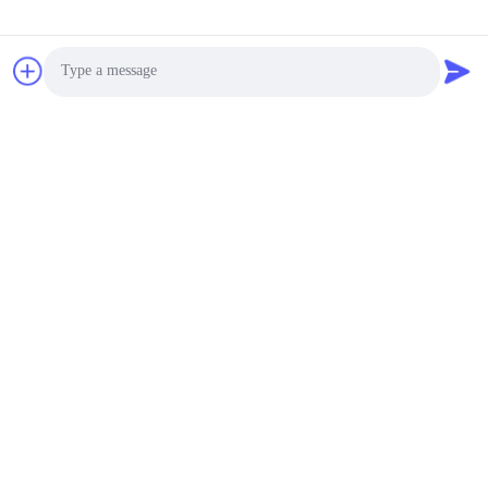
टैग:
थ्रीडी दर्पण नीयन साइन
दर्पण नीयन साइन पार्टी
नीयन चिह्न दर्पण पृष्ठभूमि दीवार
Photo
Video Call
Audio Call
त्वरित संपर्क
पता
4वीं मंजिल, भवन 4, सिनतांग औद्योगिक क्षेत्र, बैशीक्सिया, फुयोंग स्ट्रीट,
बाओआन जिला, शेन्ज़ेन, गुआंग्डोंग, चीन
टेलीफोन