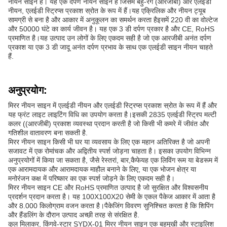
नीयन साइन है। यह एक दर्पण नीयन साइन है जिसमें बहु-रंग (आरजीबी) और एलईडी
नीयन, एलईडी स्ट्रिप्स प्रकाश स्रोत के रूप में हैं।यह एक्रिलिक और नीयन ट्यूब
सामग्री से बना है और आकार में अनुकूलन का समर्थन करता हैइसमें 220 वी का वोल्टेज
और 50000 घंटे का कार्य जीवन है। यह एक 3 डी दर्पण प्रकार है और CE, RoHS
प्रमाणित है।यह उत्पाद उन लोगों के लिए एकदम सही है जो एक आरजीबी अनंत दर्पण
प्रकाश या एक 3 डी जादू अनंत दर्पण प्रभाव के साथ एक एलईडी साइन नीयन चाहते
हैं.
अनुप्रयोग:
मिरर नीयन साइन में एलईडी नीयन और एलईडी स्ट्रिप्स प्रकाश स्रोत के रूप में हैं और
यह फ्रंट लाइट लाइटिंग विधि का उपयोग करता है।इसकी 2835 एलईडी स्ट्रिप मल्टी
कलर ((आरजीबी) प्रकाश व्यवस्था प्रदान करती है जो किसी भी कमरे में जीवंत और
गतिशील वातावरण बना सकती है.
मिरर नीयन साइन किसी भी घर या व्यवसाय के लिए एक महान अतिरिक्त है जो अपनी
सजावट में एक रोमांचक और अद्वितीय स्पर्श जोड़ना चाहता है। इसका उपयोग विभिन्न
अनुप्रयोगों में किया जा सकता है, जैसे रेस्तरां, बार,कैफेयह एक लिविंग रूम या बेडरूम में
एक आरामदायक और आरामदायक माहौल बनाने के लिए, या एक भोजन क्षेत्र या
मनोरंजन कक्ष में परिष्कार का एक स्पर्श जोड़ने के लिए एकदम सही है।
मिरर नीयन साइन CE और RoHS प्रमाणित उत्पाद है जो सुरक्षित और विश्वसनीय
प्रदर्शन प्रदान करता है। यह 100X100X20 सेमी के एकल पैकेज आकार में आता है
और 8.000 किलोग्राम वजन करता है।पैकेजिंग विवरण सुनिश्चित करता है कि शिपिंग
और हैंडलिंग के दौरान उत्पाद अच्छी तरह से संरक्षित है.
कुल मिलाकर, किंगवे-स्टार SYDX-01 मिरर नीयन साइन एक बहुमुखी और स्टाइलिश