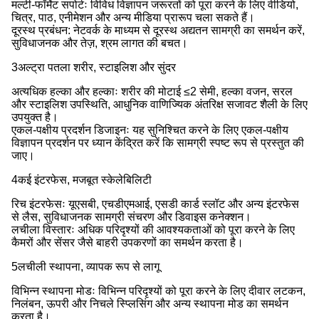
मल्टी-फॉर्मेट सपोर्टः विविध विज्ञापन जरूरतों को पूरा करने के लिए वीडियो,
चित्र, पाठ, एनीमेशन और अन्य मीडिया प्रारूप चला सकते हैं।
दूरस्थ प्रबंधन: नेटवर्क के माध्यम से दूरस्थ अद्यतन सामग्री का समर्थन करें,
सुविधाजनक और तेज़, श्रम लागत की बचत।
3अल्ट्रा पतला शरीर, स्टाइलिश और सुंदर
अत्यधिक हल्का और हल्काः शरीर की मोटाई ≤2 सेमी, हल्का वजन, सरल
और स्टाइलिश उपस्थिति, आधुनिक वाणिज्यिक अंतरिक्ष सजावट शैली के लिए
उपयुक्त है।
एकल-पक्षीय प्रदर्शन डिजाइनः यह सुनिश्चित करने के लिए एकल-पक्षीय
विज्ञापन प्रदर्शन पर ध्यान केंद्रित करें कि सामग्री स्पष्ट रूप से प्रस्तुत की
जाए।
4कई इंटरफेस, मजबूत स्केलेबिलिटी
रिच इंटरफेसः यूएसबी, एचडीएमआई, एसडी कार्ड स्लॉट और अन्य इंटरफेस
से लैस, सुविधाजनक सामग्री संचरण और डिवाइस कनेक्शन।
लचीला विस्तारः अधिक परिदृश्यों की आवश्यकताओं को पूरा करने के लिए
कैमरों और सेंसर जैसे बाहरी उपकरणों का समर्थन करता है।
5लचीली स्थापना, व्यापक रूप से लागू
विभिन्न स्थापना मोडः विभिन्न परिदृश्यों को पूरा करने के लिए दीवार लटकन,
निलंबन, ऊपरी और निचले स्प्लिसिंग और अन्य स्थापना मोड का समर्थन
करता है।