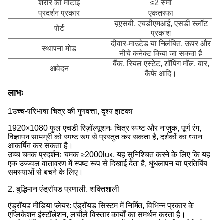
शरीर की मोटाई
≤2 सेमी
प्रदर्शन प्रकार
एकतरफा
यूएसबी, एचडीएमआई, एसडी स्लॉट
पोर्ट
प्रकाश
दीवार-माउंटेड या निलंबित, ऊपर और
स्थापना मोड
नीचे कनेक्ट किया जा सकता है
बैंक, रियल एस्टेट, शॉपिंग मॉल, बार,
आवेदन
कैफे आदि।
लाभः
1उच्च-परिभाषा चित्र की गुणवत्ता, दृश्य झटका
1920×1080 फुल एचडी रिज़ॉल्यूशनः चित्र स्पष्ट और नाजुक, पूर्ण रंग,
विज्ञापन सामग्री को स्पष्ट रूप से प्रस्तुत कर सकता है, दर्शकों का ध्यान
आकर्षित कर सकता है।
उच्च चमक प्रदर्शनः चमक ≥2000lux, यह सुनिश्चित करने के लिए कि यह
एक उज्ज्वल वातावरण में स्पष्ट रूप से दिखाई देता है, धुंधलापन या प्रतिबिंब
समस्याओं से बचने के लिए।
2. बुद्धिमान एंड्रॉयड प्रणाली, शक्तिशाली
एंड्रॉयड मीडिया प्लेयर: एंड्रॉयड सिस्टम में निर्मित, विभिन्न प्रकार के
एप्लिकेशन इंस्टॉलेशन, लचीले विस्तार कार्यों का समर्थन करता है।