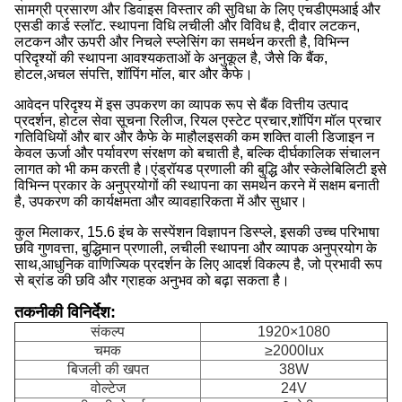
सामग्री प्रसारण और डिवाइस विस्तार की सुविधा के लिए एचडीएमआई और
एसडी कार्ड स्लॉट. स्थापना विधि लचीली और विविध है, दीवार लटकन,
लटकन और ऊपरी और निचले स्प्लेसिंग का समर्थन करती है, विभिन्न
परिदृश्यों की स्थापना आवश्यकताओं के अनुकूल है, जैसे कि बैंक,
होटल,अचल संपत्ति, शॉपिंग मॉल, बार और कैफे।
आवेदन परिदृश्य में इस उपकरण का व्यापक रूप से बैंक वित्तीय उत्पाद
प्रदर्शन, होटल सेवा सूचना रिलीज, रियल एस्टेट प्रचार,शॉपिंग मॉल प्रचार
गतिविधियों और बार और कैफे के माहौलइसकी कम शक्ति वाली डिजाइन न
केवल ऊर्जा और पर्यावरण संरक्षण को बचाती है, बल्कि दीर्घकालिक संचालन
लागत को भी कम करती है।एंड्रॉयड प्रणाली की बुद्धि और स्केलेबिलिटी इसे
विभिन्न प्रकार के अनुप्रयोगों की स्थापना का समर्थन करने में सक्षम बनाती
है, उपकरण की कार्यक्षमता और व्यावहारिकता में और सुधार।
कुल मिलाकर, 15.6 इंच के सस्पेंशन विज्ञापन डिस्प्ले, इसकी उच्च परिभाषा
छवि गुणवत्ता, बुद्धिमान प्रणाली, लचीली स्थापना और व्यापक अनुप्रयोग के
साथ,आधुनिक वाणिज्यिक प्रदर्शन के लिए आदर्श विकल्प है, जो प्रभावी रूप
से ब्रांड की छवि और ग्राहक अनुभव को बढ़ा सकता है।
तकनीकी विनिर्देश:
संकल्प
1920×1080
चमक
≥2000lux
बिजली की खपत
38W
वोल्टेज
24V